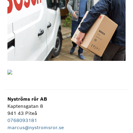
Nyströms rör AB
Kaptensgatan 8
941 43 Piteå
0768093181
marcus@nystromsror.se