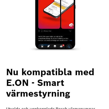
Nu kompatibla med
E.ON - Smart
värmestyrning
Utvalda och uppkopplade Bosch värmepumpar