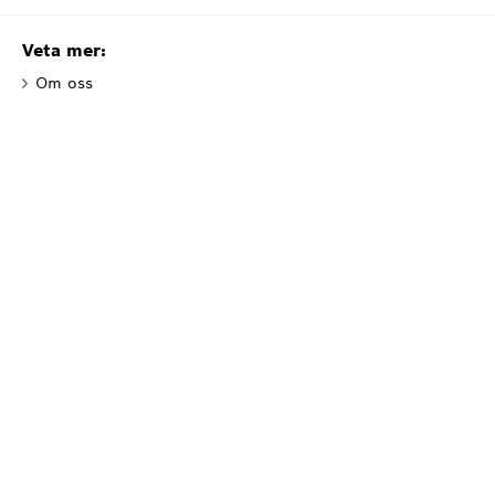
Bosch Värmepumpar
Sortimentsbroschyr
Läs/ladda ner
Veta mer: