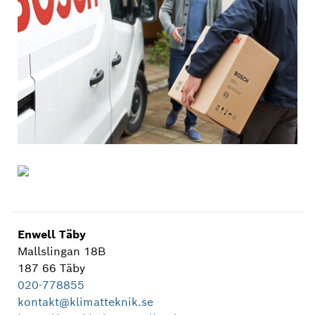
Enwell Täby
Mallslingan 18B
187 66 Täby
020-778855
kontakt@klimatteknik.se