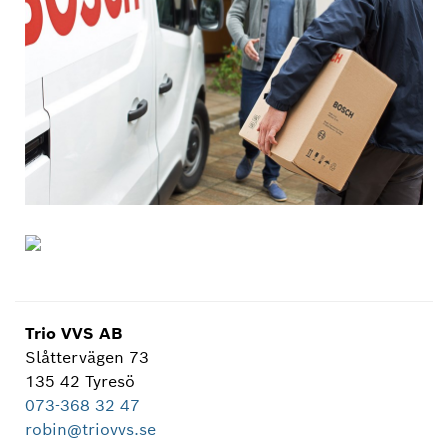
Trio VVS AB
Slåttervägen 73
135 42 Tyresö
073-368 32 47
robin@triovvs.se