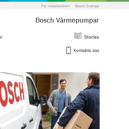
För installatören
Bosch Sverige
Bosch Värmepumpar
ör
Stories
Kontakta oss