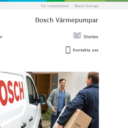
För installatören
Bosch Sverige
Bosch Värmepumpar
ör
Stories
Kontakta oss