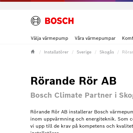
Välja värmepump
Våra värmepumpar
Komf
Installatörer
Sverige
Skogås
Röra
Rörande Rör AB
Bosch Climate Partner i Sko
Rörande Rör AB installerar Bosch värmepum
inom uppvärmning och energiteknik. Som ce
vi upp till de krav på kompetens och kvalite