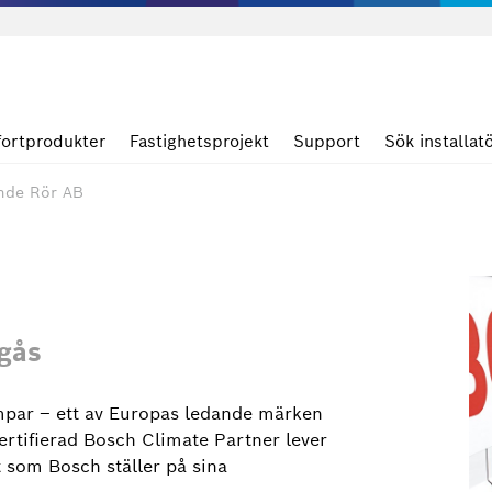
ortprodukter
Fastighetsprojekt
Support
Sök installat
nde Rör AB
gås
par – ett av Europas ledande märken
rtifierad Bosch Climate Partner lever
t som Bosch ställer på sina