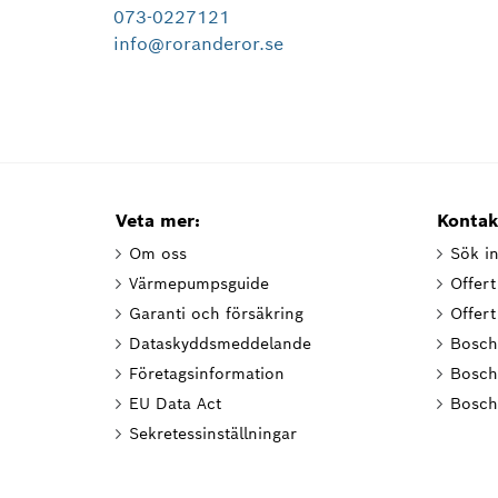
073-0227121
info@roranderor.se
Veta mer:
Kontak
Om oss
Sök in
Värmepumpsguide
Offer
Garanti och försäkring
Offer
Dataskyddsmeddelande
Bosch
Företagsinformation
Bosch
EU Data Act
Bosch
Sekretessinställningar