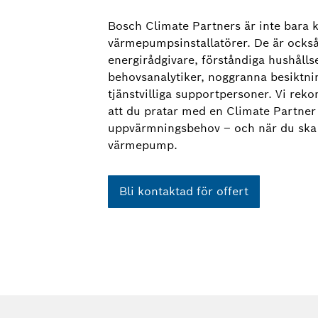
Bosch Climate Partners är inte bara 
värmepumpsinstallatörer. De är ock
energirådgivare, förståndiga hushåll
behovsanalytiker, noggranna besiktn
tjänstvilliga supportpersoner. Vi re
att du pratar med en Climate Partner
uppvärmningsbehov – och när du ska 
värmepump.
Bli kontaktad för offert