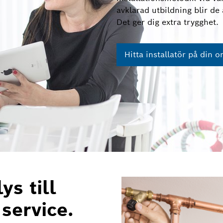
avklarad utbildning blir d
Det ger dig extra trygghet.
Hitta installatör på din o
ys till
 service.