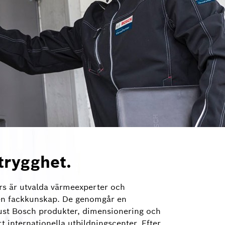
trygghet.
rs är utvalda värmeexperter och
gen fackkunskap. De genomgår en
ust Bosch produkter, dimensionering och
t internationella utbildningscenter. Efter