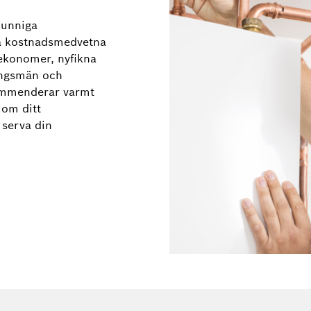
kunniga
så kostnadsmedvetna
sekonomer, nyfikna
ingsmän och
kommenderar varmt
 om ditt
serva din