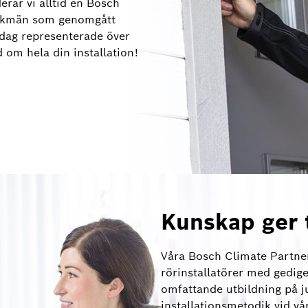
ar vi alltid en Bosch
ackmän som genomgått
idag representerade över
 om hela din installation!
Kunskap ger 
Våra Bosch Climate Partne
rörinstallatörer med gedi
omfattande utbildning på j
installationsmetodik vid vår