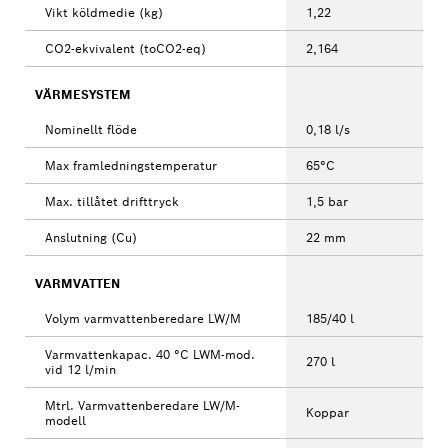
Vikt köldmedie (kg)
1,22
CO2-ekvivalent (toCO2-eq)
2,164
VÄRMESYSTEM
Nominellt flöde
0,18 l/s
Max framledningstemperatur
65°C
Max. tillåtet drifttryck
1,5 bar
Anslutning (Cu)
22 mm
VARMVATTEN
Volym varmvattenberedare LW/M
185/40 l
Varmvattenkapac. 40 °C LWM-mod.
270 l
vid 12 l/min
Mtrl. Varmvattenberedare LW/M-
Koppar
modell