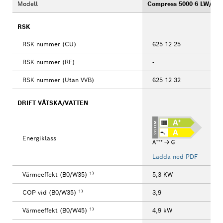
Modell
Compress 5000 6 LW/M
RSK
RSK nummer (CU)
625 12 25
RSK nummer (RF)
-
RSK nummer (Utan VVB)
625 12 32
DRIFT VÄTSKA/VATTEN
Energiklass
Ladda ned PDF
1)
Värmeeffekt (B0/W35)
5,3 KW
1)
COP vid (B0/W35)
3,9
1)
Värmeeffekt (B0/W45)
4,9 kW