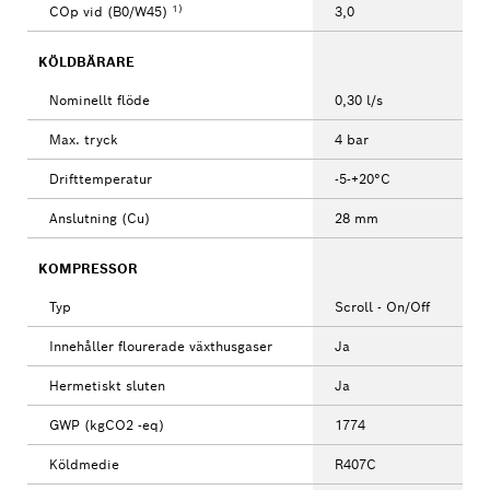
1)
COp vid (B0/W45)
3,0
KÖLDBÄRARE
Nominellt flöde
0,30 l/s
Max. tryck
4 bar
Drifttemperatur
-5-+20°C
Anslutning (Cu)
28 mm
KOMPRESSOR
Typ
Scroll - On/Off
Innehåller flourerade växthusgaser
Ja
Hermetiskt sluten
Ja
GWP (kgCO2 -eq)
1774
Köldmedie
R407C